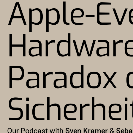
Apple-Ev
Hardware
Paradox d
Sicherhei
Our Podcast with
Sven Kramer
&
Seba