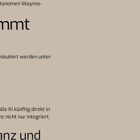
 autonomen Waymo-
ommt
Diskutiert werden unter
e KI künftig direkt in
z nicht nur integriert,
anz und