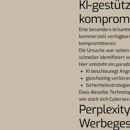
KI-gestüt
kompromit
Eine besonders brisante 
kommerziell verfügbare
kompromittieren.
Die Ursache war selten 
schneller identifiziert 
Hier entsteht ein parad
KI beschleunigt Angr
gleichzeitig verlier
Sicherheitsstrategi
Dass dieselbe Technolog
wie stark sich Cybersec
Perplexit
Werbeges