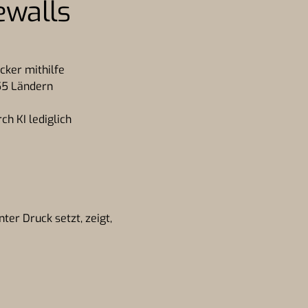
ewalls
cker mithilfe
55 Ländern
h KI lediglich
er Druck setzt, zeigt,