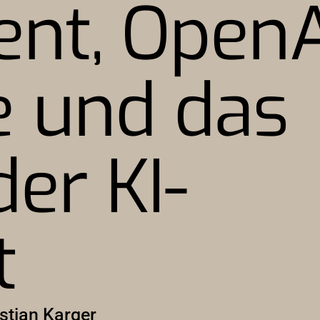
ent, OpenA
 und das
er KI-
t
stian Karger