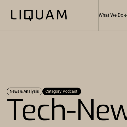
What We Do
News & Analysis
Category:
Podcast
Tech-New