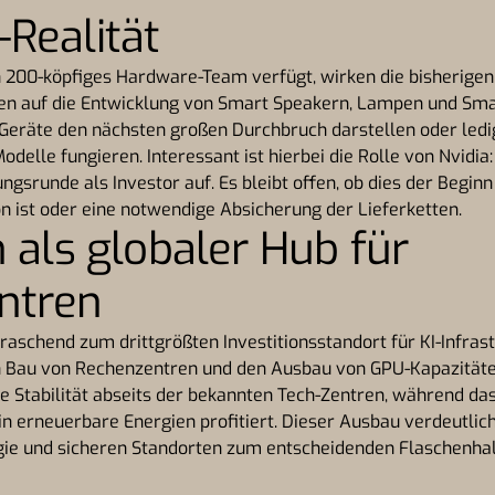
Realität
 200-köpfiges Hardware-Team verfügt, wirken die bisherigen
ten auf die Entwicklung von Smart Speakern, Lampen und Smart
e Geräte den nächsten großen Durchbruch darstellen oder led
odelle fungieren. Interessant ist hierbei die Rolle von Nvidia: 
ngsrunde als Investor auf. Es bleibt offen, ob dies der Beginn
on ist oder eine notwendige Absicherung der Lieferketten.
 als globaler Hub für
ntren
raschend zum drittgrößten Investitionsstandort für KI-Infrast
den Bau von Rechenzentren und den Ausbau von GPU-Kapazitäte
he Stabilität abseits der bekannten Tech-Zentren, während das
in erneuerbare Energien profitiert. Dieser Ausbau verdeutlich
ie und sicheren Standorten zum entscheidenden Flaschenhals 