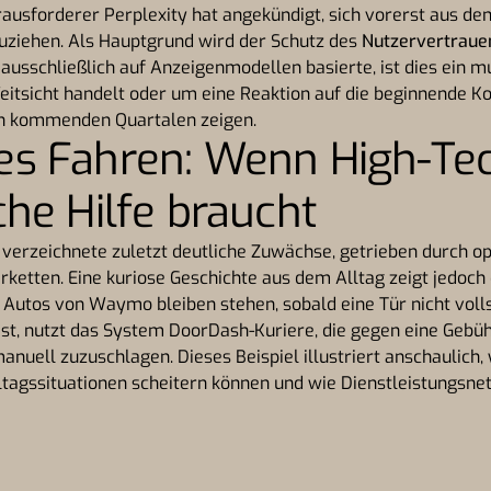
usforderer Perplexity hat angekündigt, sich vorerst aus de
ziehen. Als Hauptgrund wird der Schutz des
Nutzervertraue
 ausschließlich auf Anzeigenmodellen basierte, ist dies ein mu
eitsicht handelt oder um eine Reaktion auf die beginnende K
den kommenden Quartalen zeigen.
s Fahren: Wenn High-Te
he Hilfe braucht
verzeichnete zuletzt deutliche Zuwächse, getrieben durch o
erketten. Eine kuriose Geschichte aus dem Alltag zeigt jedoch
 Autos von Waymo bleiben stehen, sobald eine Tür nicht volls
ist, nutzt das System DoorDash-Kuriere, die gegen eine Gebü
anuell zuzuschlagen. Dieses Beispiel illustriert anschaulich
ltagssituationen scheitern können und wie Dienstleistungsn