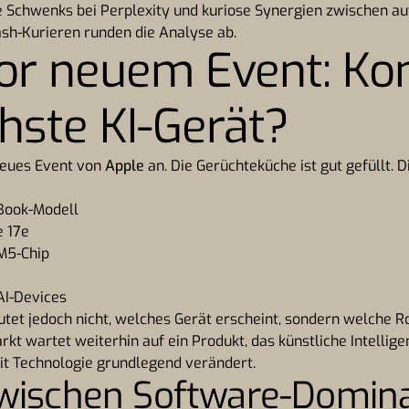
he Schwenks bei Perplexity und kuriose Synergien zwischen
h-Kurieren runden die Analyse ab.
vor neuem Event: K
hste KI-Gerät?
neues Event von
Apple
an. Die Gerüchteküche ist gut gefüllt. 
Book-Modell
e 17e
M5-Chip
AI-Devices
et jedoch nicht, welches Gerät erscheint, sondern welche Roll
kt wartet weiterhin auf ein Produkt, das künstliche Intelligen
 Technologie grundlegend verändert.
Zwischen Software-Domin