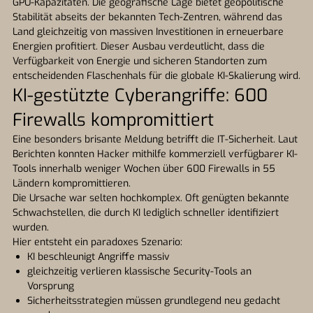
GPU-Kapazitäten. Die geografische Lage bietet geopolitische
Stabilität abseits der bekannten Tech-Zentren, während das
Land gleichzeitig von massiven Investitionen in erneuerbare
Energien profitiert. Dieser Ausbau verdeutlicht, dass die
Verfügbarkeit von Energie und sicheren Standorten zum
entscheidenden Flaschenhals für die globale KI-Skalierung wird.
KI-gestützte Cyberangriffe: 600
Firewalls kompromittiert
Eine besonders brisante Meldung betrifft die IT-Sicherheit. Laut
Berichten konnten Hacker mithilfe kommerziell verfügbarer KI-
Tools innerhalb weniger Wochen über 600 Firewalls in 55
Ländern kompromittieren.
Die Ursache war selten hochkomplex. Oft genügten bekannte
Schwachstellen, die durch KI lediglich schneller identifiziert
wurden.
Hier entsteht ein paradoxes Szenario:
KI beschleunigt Angriffe massiv
gleichzeitig verlieren klassische Security-Tools an
Vorsprung
Sicherheitsstrategien müssen grundlegend neu gedacht