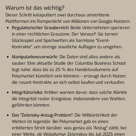
Warum ist das wichtig?
Dieser Schritt katapultiert zwei durchaus umstrittene
Plattformen ins Rampenlicht von Millionen von Google-Nutzern.
Regulatorischer Graubereich:
Beide Unternehmen operieren
in einer rechtlichen Grauzone. Der Vorwurf: Sie tarnen
Glücksspiel und Sportwetten als harmlose "Event-
Kontrakte", um strenge staatliche Auflagen zu umgehen.
Manipulationsvorwürfe:
Die Daten sind alles andere als
sauber. Eine aktuelle Studie der Columbia Business School
legt nahe, dass bis zu 25 % des Handelsvolumens auf
Polymarket künstlich sein könnten – erzeugt durch Nutzer,
die rasant Kontrakte an sich selbst kaufen und verkaufen.
Integritätsrisiko:
Kritiker warnen davor, dass solche Märkte
die Integrität realer Ereignisse, insbesondere von Wahlen,
gefährden könnten.
Das "Zelensky-Anzug-Problem":
Die Willkürlichkeit der
Wetten ist legendär. Bei Polymarket gab es einen
erbitterten Streit darüber, was genau als "Anzug" zählt, bei
einer Wette, ob Wolodymyr Zelenskyy bis Juli 2025 einen