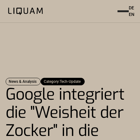
DE
EN
News & Analysis
Category:
Tech-Update
Google integriert
die "Weisheit der
Zocker" in die