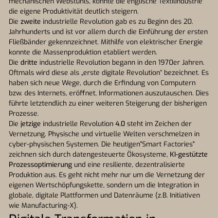
mechanischen Webstuhls, konnte die englische Textilindustrie
die eigene Produktivität deutlich steigern.
Die
zweite
industrielle Revolution gab es zu Beginn des 20.
Jahrhunderts und ist vor allem durch die Einführung der ersten
Fließbänder gekennzeichnet. Mithilfe von elektrischer Energie
konnte die Massenproduktion etabliert werden.
Die
dritte
industrielle Revolution begann in den 1970er Jahren.
Oftmals wird diese als „erste digitale Revolution“ bezeichnet. Es
haben sich neue Wege, durch die Erfindung von Computern
bzw. des Internets, eröffnet, Informationen auszutauschen. Dies
führte letztendlich zu einer weiteren Steigerung der bisherigen
Prozesse.
Die
jetzige
industrielle Revolution
4.0
steht im Zeichen der
Vernetzung. Physische und virtuelle Welten verschmelzen in
cyber-physischen Systemen. Die heutigen"Smart Factories"
zeichnen sich durch datengesteuerte Ökosysteme,
KI-gestützte
Prozessoptimierung
und eine resiliente, dezentralisierte
Produktion aus. Es geht nicht mehr nur um die Vernetzung der
eigenen Wertschöpfungskette, sondern um die Integration in
globale, digitale Plattformen und Datenräume (z.B. Initiativen
wie Manufacturing-X).