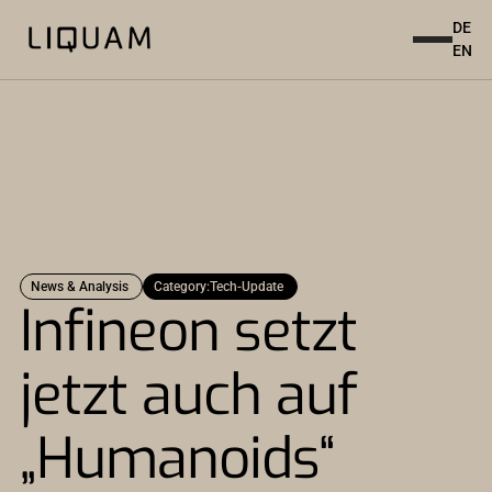
DE
EN
News & Analysis
Category:
Tech-Update
Infineon setzt
jetzt auch auf
„Humanoids“