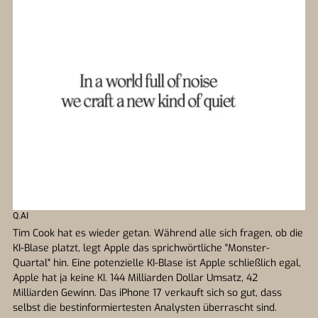
Q.AI
Tim Cook hat es wieder getan. Während alle sich fragen, ob die
KI-Blase platzt, legt Apple das sprichwörtliche "Monster-
Quartal" hin. Eine potenzielle KI-Blase ist Apple schließlich egal,
Apple hat ja keine KI. 144 Milliarden Dollar Umsatz, 42
Milliarden Gewinn. Das iPhone 17 verkauft sich so gut, dass
selbst die bestinformiertesten Analysten überrascht sind.