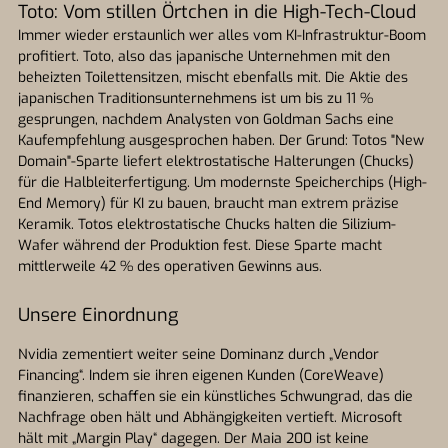
Toto: Vom stillen Örtchen in die High-Tech-Cloud
Immer wieder erstaunlich wer alles vom KI-Infrastruktur-Boom
profitiert. Toto, also das japanische Unternehmen mit den
beheizten Toilettensitzen, mischt ebenfalls mit. Die Aktie des
japanischen Traditionsunternehmens ist um bis zu 11 %
gesprungen, nachdem Analysten von Goldman Sachs eine
Kaufempfehlung ausgesprochen haben. Der Grund: Totos "New
Domain"-Sparte liefert elektrostatische Halterungen (Chucks)
für die Halbleiterfertigung. Um modernste Speicherchips (High-
End Memory) für KI zu bauen, braucht man extrem präzise
Keramik. Totos elektrostatische Chucks halten die Silizium-
Wafer während der Produktion fest. Diese Sparte macht
mittlerweile 42 % des operativen Gewinns aus.
Unsere Einordnung
Nvidia zementiert weiter seine Dominanz durch „Vendor
Financing“. Indem sie ihren eigenen Kunden (CoreWeave)
finanzieren, schaffen sie ein künstliches Schwungrad, das die
Nachfrage oben hält und Abhängigkeiten vertieft. Microsoft
hält mit „Margin Play“ dagegen. Der Maia 200 ist keine