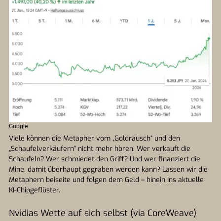
Google
Viele können die Metapher vom „Goldrausch“ und den
„Schaufelverkäufern“ nicht mehr hören. Wer verkauft die
Schaufeln? Wer schmiedet den Griff? Und wer finanziert die
Mine, damit überhaupt gegraben werden kann? Lassen wir die
Metaphern beiseite und folgen dem Geld – hinein ins aktuelle
KI-Chipgeflüster.
Nvidias Wette auf sich selbst (via CoreWeave)