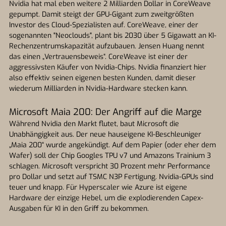
Nvidia hat mal eben weitere 2 Milliarden Dollar in CoreWeave
gepumpt. Damit steigt der GPU-Gigant zum zweitgrößten
Investor des Cloud-Spezialisten auf. CoreWeave, einer der
sogenannten "Neoclouds", plant bis 2030 über 5 Gigawatt an KI-
Rechenzentrumskapazität aufzubauen. Jensen Huang nennt
das einen „Vertrauensbeweis“. CoreWeave ist einer der
aggressivsten Käufer von Nvidia-Chips. Nvidia finanziert hier
also effektiv seinen eigenen besten Kunden, damit dieser
wiederum Milliarden in Nvidia-Hardware stecken kann.
Microsoft Maia 200: Der Angriff auf die Marge
Während Nvidia den Markt flutet, baut Microsoft die
Unabhängigkeit aus. Der neue hauseigene KI-Beschleuniger
„Maia 200“ wurde angekündigt. Auf dem Papier (oder eher dem
Wafer) soll der Chip Googles TPU v7 und Amazons Trainium 3
schlagen. Microsoft verspricht 30 Prozent mehr Performance
pro Dollar und setzt auf TSMC N3P Fertigung. Nvidia-GPUs sind
teuer und knapp. Für Hyperscaler wie Azure ist eigene
Hardware der einzige Hebel, um die explodierenden Capex-
Ausgaben für KI in den Griff zu bekommen.