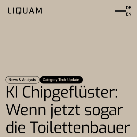
DE
EN
News & Analysis
Category:
Tech-Update
KI Chipgeflüster:
Wenn jetzt sogar
die Toilettenbauer