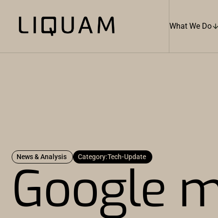
What We Do
News & Analysis
Category:
Tech-Update
Google m