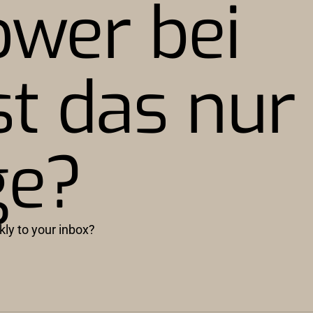
wer bei
st das nur
ge?
kly to your inbox?