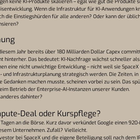
gen keine KI-Produkte skalieren – egal wie gut die Produkte 
eisentwicklung. Wenn die Infrastruktur für KI-Anwendungen k
ch die Einstiegshürden für alle anderen? Oder kann der üblic
nsieren?
nung
 diesem Jahr bereits über 180 Milliarden Dollar Capex commi
t hinterher. Das bedeutet: KI-Nachfrage wächst schneller als
n eine nicht unwichtige Entwicklung – nicht weil sie Space
- und Infrastrukturplanung strategisch werden. Die Zeiten, i
e Gedanken machen musste, scheinen vorbei zu sein. Das spü
beim Betrieb der Enterprise-AI-Instanzen unserer Kunden.
 anderes dahinter?
pute-Deal oder Kurspflege?
Tagen an die Börse. Kurz davor verkündet Google einen 920-M
esem Unternehmen. Zufall? Vielleicht.
Investor bei SpaceX und die eigene Beteiligung soll nach dem I