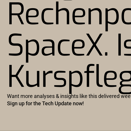
Rechenpo
SpaceX. I
Kurspfle
Want more analyses & insights like this delivered wee
Sign up for the Tech Update now!