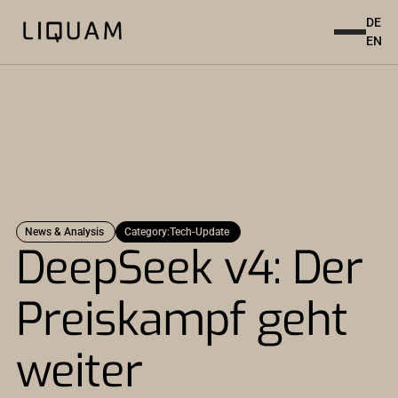
DE
EN
News & Analysis
Category:
Tech-Update
DeepSeek v4: Der
Preiskampf geht
weiter