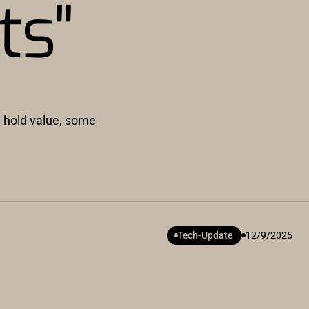
ts"
l hold value, some
Tech-Update
12/9/2025