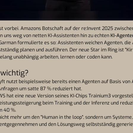
ist vorbei. Amazons Botschaft auf der re:Invent 2025 zwisch
 uns weg von netten KI-Assistenten hin zu echten
KI-Agenten
Garman formulierte es so: Assistenten weichen Agenten, die 
stständig planen und ausführen. Der neue Star im Ring ist "Ki
elang unabhängig arbeiten, lernen oder coden kann.
wichtig?
yft nutzt beispielsweise bereits einen Agenten auf Basis vo
Anfragen um satte 87 % reduziert hat.
S hat eine neue Version seines KI-Chips Trainium3 vorgestell
eistungssteigerung beim Training und der Inferenz und reduzi
m 40 %.
nicht mehr um den "Human in the loop", sondern um Systeme, 
 entgegennehmen und den Lösungsweg selbstständig generie