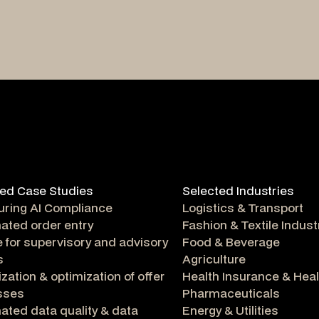
ed Case Studies
Selected Industries
uring AI Compliance
Logistics & Transport
ated order entry
Fashion & Textile Indust
 for supervisory and advisory
Food & Beverage
s
Agriculture
lization & optimization of offer
Health Insurance & Hea
sses
Pharmaceuticals
ted data quality & data
Energy & Utilities