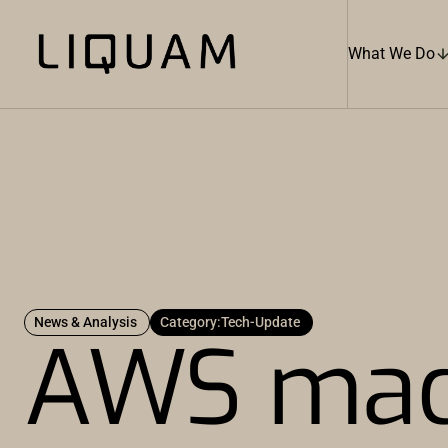
What We Do
News & Analysis
Category:
Tech-Update
AWS mach