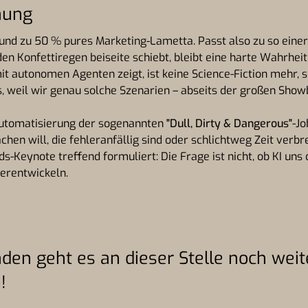
nung
t und zu 50 % pures Marketing-Lametta. Passt also zu so eine
n Konfettiregen beiseite schiebt, bleibt eine harte Wahrheit
mit autonomen Agenten zeigt, ist keine Science-Fiction mehr,
, weil wir genau solche Szenarien – abseits der großen Show
Automatisierung der sogenannten
"Dull, Dirty & Dangerous"
-J
chen will, die fehleranfällig sind oder schlichtweg Zeit ver
ds-Keynote treffend formuliert: Die Frage ist nicht, ob KI un
erentwickeln.
den geht es an dieser Stelle noch weit
n
!