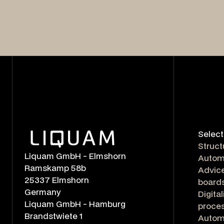
Select
Struct
Liquam GmbH - Elmshorn
Autom
Ramskamp 58b
Advice
25337 Elmshorn
board
Germany
Digita
Liquam GmbH - Hamburg
proce
Brandstwiete 1
Automa