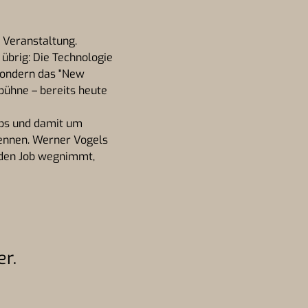
r Veranstaltung.
 übrig: Die Technologie
 sondern das "New
bühne – bereits heute
obs und damit um
brennen. Werner Vogels
s den Job wegnimmt,
er.