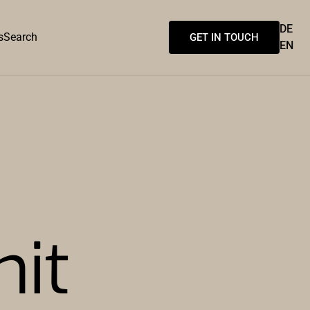
DE
s
Search
GET IN TOUCH
EN
it