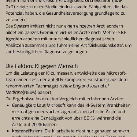
System namens
Microsoft AI Diagnostic Orchestrator (MAI-
DxO)
zeigte in einer Studie eindrucksvolle Fähigkeiten, die das
Potenzial haben, die Gesundheitsversorgung grundlegend zu
verändern.
Das System imitiert nicht nur einen einzelnen Arzt, sondern
bildet ein ganzes Gremium virtueller Ärzte nach. Mehrere
KI-
Agenten
arbeiten mit unterschiedlichen diagnostischen
Ansätzen zusammen und führen eine Art "Diskussionskette", um
zur bestmöglichen Diagnose zu gelangen.
Die Fakten: KI gegen Mensch
Um die Leistung der KI zu messen, entwickelte das Microsoft-
Team einen Test, der auf 304 komplexen Fallstudien aus dem
renommierten Fachmagazin
New England Journal of
Medicine
(NEJM) basiert.
Die Ergebnisse im direkten Vergleich mit erfahrenen Ärzten:
Genauigkeit:
Laut Microsoft kann das KI-System Krankheiten
viermal genauer vorhersagen als menschliche Ärzte und
erreichte eine Genauigkeit von über 80 %, während die
Ärzte auf 20 % kamen.
Kosteneffizienz:
Die KI arbeitete nicht nur genauer, sondern