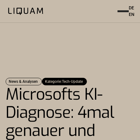
DE
EN
News & Analysen
Kategorie:
Tech-Update
Microsofts KI-
Diagnose: 4mal
genauer und