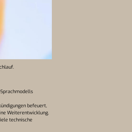
chlauf.
I
I-Sprachmodells
kündigungen befeuert,
eine Weiterentwicklung.
iele technische