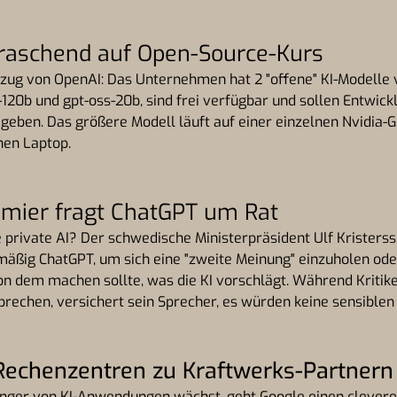
rraschend auf Open-Source-Kurs
ug von OpenAI: Das Unternehmen hat 2 "offene" KI-Modelle ve
-120b und gpt-oss-20b, sind frei verfügbar und sollen Entwick
eben. Das größere Modell läuft auf einer einzelnen Nvidia-G
hen Laptop.
mier fragt ChatGPT um Rat
 private AI? Der schwedische Ministerpräsident Ulf Kristerss
äßig ChatGPT, um sich eine "zweite Meinung" einzuholen oder
on dem machen sollte, was die KI vorschlägt. Während Kritike
prechen, versichert sein Sprecher, es würden keine sensiblen 
Rechenzentren zu Kraftwerks-Partnern
ger von KI-Anwendungen wächst, geht Google einen clevere