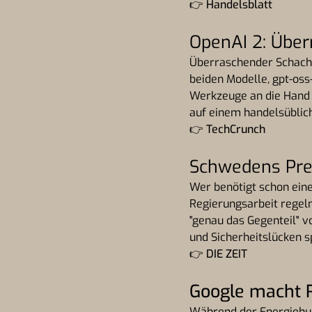
👉
Handelsblatt
OpenAI 2: Übe
Überraschender Schachz
beiden Modelle, gpt-oss
Werkzeuge an die Hand g
auf einem handelsüblic
👉
TechCrunch
Schwedens Pre
Wer benötigt schon eine
Regierungsarbeit regelm
"genau das Gegenteil" v
und Sicherheitslücken s
👉
DIE ZEIT
Google macht 
Während der Energiehun