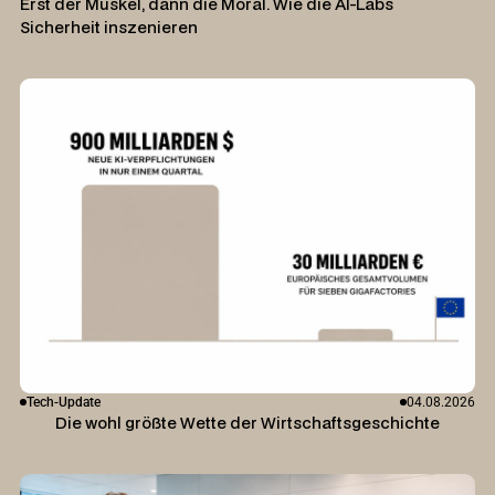
Erst der Muskel, dann die Moral. Wie die AI-Labs
Sicherheit inszenieren
Tech-Update
04.08.2026
Die wohl größte Wette der Wirtschaftsgeschichte