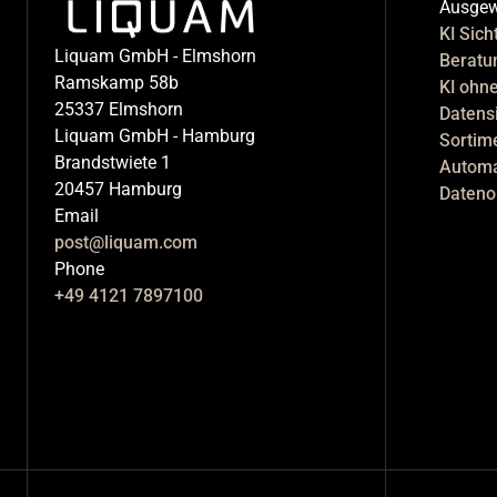
Ausgewä
KI Sich
Liquam GmbH - Elmshorn
Beratun
Ramskamp 58b
KI ohn
25337 Elmshorn
Datens
Liquam GmbH - Hamburg
Sortim
Brandstwiete 1
Automat
20457 Hamburg
Dateno
Email
post@liquam.com
Phone
+49 4121 7897100