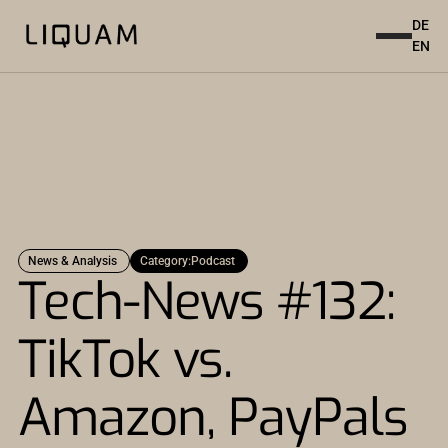
DE
EN
News & Analysis
Category:
Podcast
Tech-News #132:
TikTok vs.
Amazon, PayPals