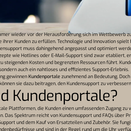
er wieder vor der Herausforderung sich im Wettbewerb zu 
ihrer Kunden zu erfüllen. Technologie und Innovation spielt
densupport muss dahingehend angepasst und optimiert werd
epte wie Hotlines oder E-Mail-Support sind zwar etabliert, er
 zu steigenden Kosten und begrenzten Ressourcen führt. Kund
sondern auch ein nahtloses und effizientes Support-Erlebnis.
ang gewinnen
Kundenportale
zunehmend an Bedeutung. Doch 
können sie dazu beitragen, den Kundensupport zu verbesser
nd Kundenportale?
itale Plattformen, die Kunden einen umfassenden Zugang zu 
en. Das Spektrum reicht von Kundensupport und FAQs über Pr
Support und dem Kauf von Ersatzteilen und Zubehör. Sie fungi
undenbedürfnisse und sind in der Regel rund um die Uhr verfü