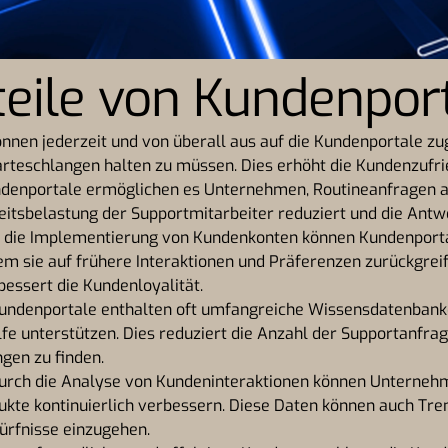
teile von Kundenpor
nen jederzeit und von überall aus auf die Kundenportale zug
rteschlangen halten zu müssen. Dies erhöht die Kundenzufrie
denportale ermöglichen es Unternehmen, Routineanfragen a
eitsbelastung der Supportmitarbeiter reduziert und die Antwo
die Implementierung von Kundenkonten können Kundenportal
em sie auf frühere Interaktionen und Präferenzen zurückgreife
essert die Kundenloyalität.
ndenportale enthalten oft umfangreiche Wissensdatenbanke
lfe unterstützen. Dies reduziert die Anzahl der Supportanfra
gen zu finden.
rch die Analyse von Kundeninteraktionen können Unternehm
kte kontinuierlich verbessern. Diese Daten können auch Tren
ürfnisse einzugehen.