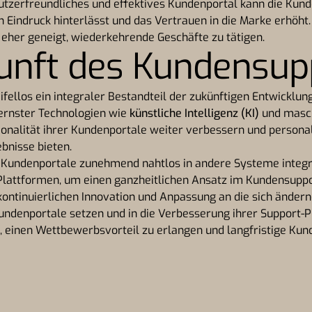
utzerfreundliches und effektives Kundenportal kann die Kund
n Eindruck hinterlässt und das Vertrauen in die Marke erhöht.
 eher geneigt, wiederkehrende Geschäfte zu tätigen.
unft des Kundensup
fellos ein integraler Bestandteil der zukünftigen Entwicklu
ernster Technologien wie
künstliche Intelligenz (KI)
und masch
nalität ihrer Kundenportale weiter verbessern und personali
bnisse bieten.
Kundenportale zunehmend nahtlos in andere Systeme integri
lattformen, um einen ganzheitlichen Ansatz im Kundensuppo
r kontinuierlichen Innovation und Anpassung an die sich ände
ndenportale setzen und in die Verbesserung ihrer Support-P
n, einen Wettbewerbsvorteil zu erlangen und langfristige Ku