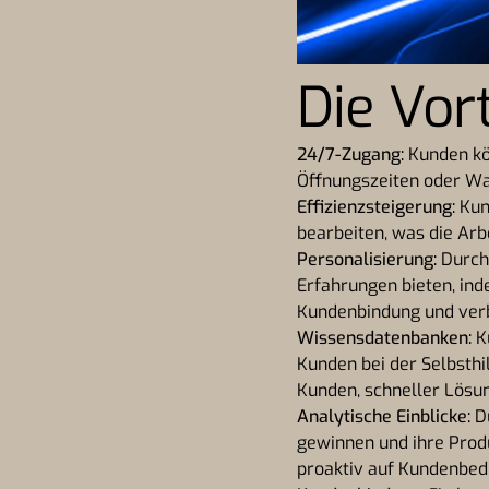
Die Vor
24/7-Zugang:
Kunden kön
Öffnungszeiten oder Wa
Effizienzsteigerung:
Kun
bearbeiten, was die Arb
Personalisierung:
Durch 
Erfahrungen bieten, ind
Kundenbindung und verb
Wissensdatenbanken:
Ku
Kunden bei der Selbsthi
Kunden, schneller Lösun
Analytische Einblicke:
Du
gewinnen und ihre Produ
proaktiv auf Kundenbed