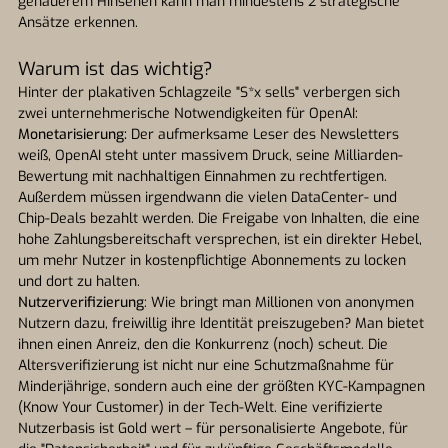
genauerem Hinsehen kann man mindestens 2 strategische
Ansätze erkennen.
Warum ist das wichtig?
Hinter der plakativen Schlagzeile "S*x sells" verbergen sich
zwei unternehmerische Notwendigkeiten für OpenAI:
Monetarisierung:
Der aufmerksame Leser des Newsletters
weiß, OpenAI steht unter massivem Druck, seine Milliarden-
Bewertung mit nachhaltigen Einnahmen zu rechtfertigen.
Außerdem müssen irgendwann die vielen DataCenter- und
Chip-Deals bezahlt werden. Die Freigabe von Inhalten, die eine
hohe Zahlungsbereitschaft versprechen, ist ein direkter Hebel,
um mehr Nutzer in kostenpflichtige Abonnements zu locken
und dort zu halten.
Nutzerverifizierung
: Wie bringt man Millionen von anonymen
Nutzern dazu, freiwillig ihre Identität preiszugeben? Man bietet
ihnen einen Anreiz, den die Konkurrenz (noch) scheut. Die
Altersverifizierung ist nicht nur eine Schutzmaßnahme für
Minderjährige, sondern auch eine der größten KYC-Kampagnen
(Know Your Customer) in der Tech-Welt. Eine verifizierte
Nutzerbasis ist Gold wert – für personalisierte Angebote, für