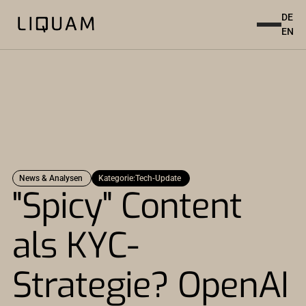
DE
EN
News & Analysen
Kategorie:
Tech-Update
"Spicy" Content
als KYC-
Strategie? OpenAI