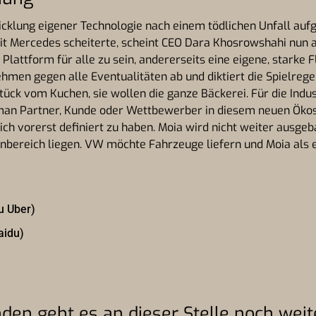
klung eigener Technologie nach einem tödlichen Unfall aufg
mit Mercedes scheiterte, scheint CEO Dara Khosrowshahi nun 
e Plattform für alle zu sein, andererseits eine eigene, starke
ehmen gegen alle Eventualitäten ab und diktiert die Spielrege
Stück vom Kuchen, sie wollen die ganze Bäckerei. Für die Indus
b man Partner, Kunde oder Wettbewerber in diesem neuen Öko
sich vorerst definiert zu haben. Moia wird nicht weiter ausgeb
lionbereich liegen. VW möchte Fahrzeuge liefern und Moia als 
u Uber)
aidu)
den geht es an dieser Stelle noch weit