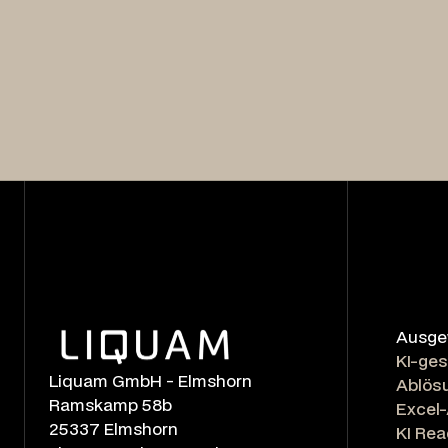
Ausgew
KI-ges
Liquam GmbH - Elmshorn
Ablösu
Ramskamp 58b
Excel
25337 Elmshorn
KI Re