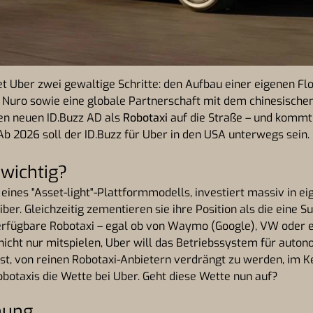
et Uber zwei gewaltige Schritte: den Aufbau einer eigenen Fl
 Nuro sowie eine globale Partnerschaft mit dem chinesische
en neuen ID.Buzz AD als
Robotaxi
auf die Straße – und kommt
 2026 soll der ID.Buzz für Uber in den USA unterwegs sein.
wichtig?
f eines "Asset-light"-Plattformmodells, investiert massiv in 
er. Gleichzeitig zementieren sie ihre Position als die eine Su
erfügbare Robotaxi – egal ob von Waymo (Google), VW oder 
nicht nur mitspielen, Uber will das Betriebssystem für auto
st, von reinen Robotaxi-Anbietern verdrängt zu werden, im Ke
botaxis die Wette bei Uber. Geht diese Wette nun auf?
nung