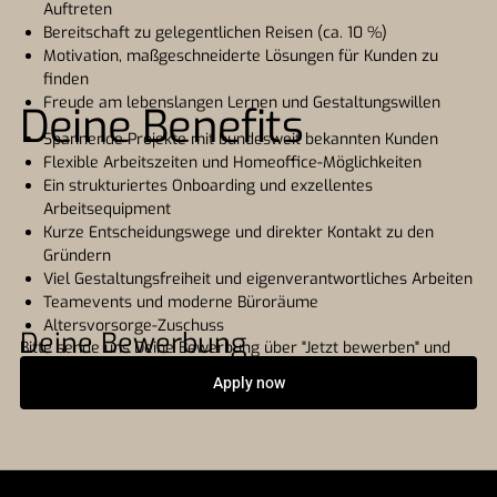
Auftreten
Bereitschaft zu gelegentlichen Reisen (ca. 10 %)
Motivation, maßgeschneiderte Lösungen für Kunden zu
finden
Freude am lebenslangen Lernen und Gestaltungswillen
Deine Benefits
Spannende Projekte mit bundesweit bekannten Kunden
Flexible Arbeitszeiten und Homeoffice-Möglichkeiten
Ein strukturiertes Onboarding und exzellentes
Arbeitsequipment
Kurze Entscheidungswege und direkter Kontakt zu den
Gründern
Viel Gestaltungsfreiheit und eigenverantwortliches Arbeiten
Teamevents und moderne Büroräume
Altersvorsorge-Zuschuss
Deine Bewerbung
Bitte sende uns Deine Bewerbung über "Jetzt bewerben" und
bitte nur in Ausnahmefällen per E-Mail an jobs@liquam.com.
Apply now