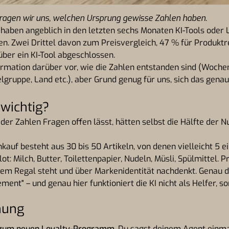
l fragen wir uns, welchen Ursprung gewisse Zahlen haben.
aben angeblich in den letzten sechs Monaten KI-Tools oder 
en. Zwei Drittel davon zum Preisvergleich, 47 % für Produkt
über ein KI-Tool abgeschlossen.
ormation darüber vor, wie die Zahlen entstanden sind (Woche
ielgruppe, Land etc.), aber Grund genug für uns, sich das gen
wichtig?
er Zahlen Fragen offen lässt, hätten selbst die Hälfte der Nu
kauf besteht aus 30 bis 50 Artikeln, von denen vielleicht 5 
lot: Milch, Butter, Toilettenpapier, Nudeln, Müsli, Spülmittel. 
m Regal steht und über Markenidentität nachdenkt. Genau d
ent" – und genau hier funktioniert die KI nicht als Helfer, so
nung
 zum neuen Loyalty-Programm.
Du sagst deinem Agent einmal 