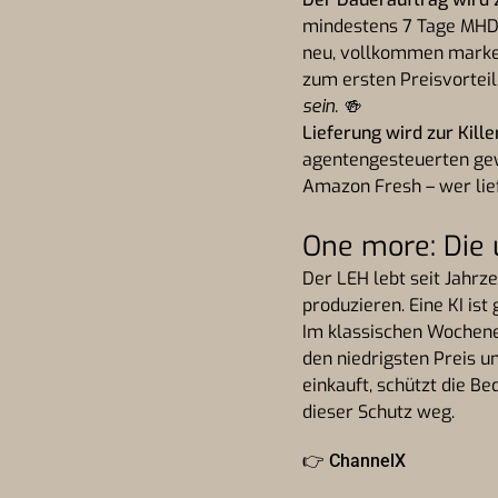
mindestens 7 Tage MHD,
neu, vollkommen marken
zum ersten Preisvorteil
sein. 🍻
Lieferung wird zur Kille
agentengesteuerten gewi
Amazon Fresh – wer lief
One more: Die
Der LEH lebt seit Jahr
produzieren. Eine KI ist
Im klassischen Wochene
den niedrigsten Preis u
einkauft, schützt die Be
dieser Schutz weg.
👉
ChannelX