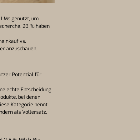
LLMs genutzt, um
recherche, 28 % haben
neinkauf vs.
auer anzuschauen.
tzer Potenzial für
eine echte Entscheidung
Produkte, bei denen
iese Kategorie nennt
ndern als Vollersatz.
"1,5 % Milch, Bio,