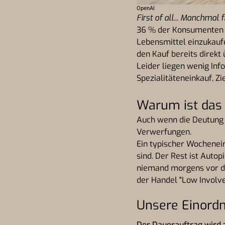
OpenAI
First of all... Manchma
36 % der Konsumenten h
Lebensmittel einzukauf
den Kauf bereits direkt 
Leider liegen wenig Inf
Spezialitäteneinkauf, Z
Warum ist das 
Auch wenn die Deutung d
Verwerfungen.
Ein typischer Wochenein
sind. Der Rest ist Autopi
niemand morgens vor de
der Handel "Low Involvem
Unsere Einord
Der Dauerauftrag wird