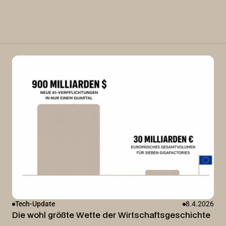
Tech-Update
8.4.2026
Die wohl größte Wette der Wirtschaftsgeschichte