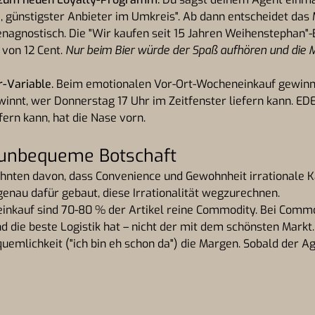
 günstigster Anbieter im Umkreis". Ab dann entscheidet das
agnostisch. Die "Wir kaufen seit 15 Jahren Weihenstephan"-
 von 12 Cent.
Nur beim Bier würde der Spaß aufhören und die 
r-Variable.
Beim emotionalen Vor-Ort-Wocheneinkauf gewinnt
nnt, wer Donnerstag 17 Uhr im Zeitfenster liefern kann. EDEK
ern kann, hat die Nase vorn.
 unbequeme Botschaft
zehnten davon, dass Convenience und Gewohnheit irrationale
 genau dafür gebaut, diese Irrationalität wegzurechnen.
inkauf sind 70-80 % der Artikel reine Commodity. Bei Commo
nd die beste Logistik hat – nicht der mit dem schönsten Mark
quemlichkeit ("ich bin eh schon da") die Margen. Sobald der Age