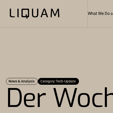
What We Do
News & Analysis
Category:
Tech-Update
Der Woch