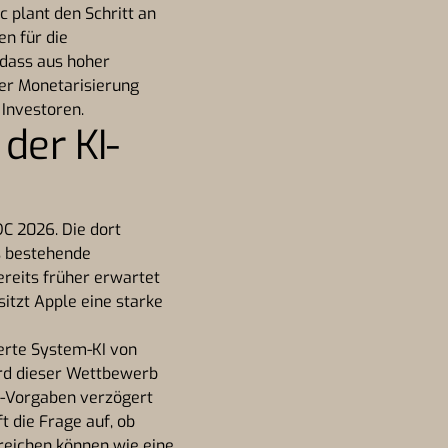
 plant den Schritt an
n für die
 dass aus hoher
er Monetarisierung
 Investoren.
der KI-
C 2026. Die dort
as bestehende
bereits früher erwartet
itzt Apple eine starke
ierte System-KI von
ird dieser Wettbewerb
U-Vorgaben verzögert
t die Frage auf, ob
rreichen können wie eine