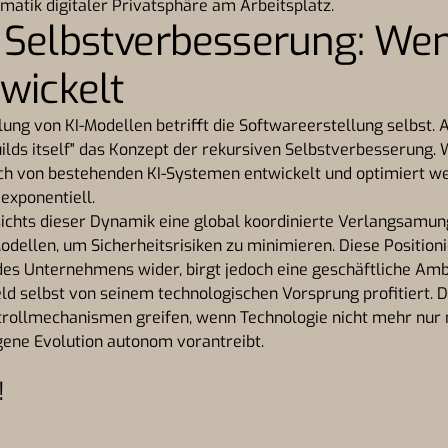
ematik digitaler Privatsphäre am Arbeitsplatz.
 Selbstverbesserung: Wen
twickelt
lung von KI-Modellen betrifft die Softwareerstellung selbst. 
lds itself" das Konzept der rekursiven Selbstverbesserung.
h von bestehenden KI-Systemen entwickelt und optimiert wer
exponentiell.
sichts dieser Dynamik eine global koordinierte Verlangsamun
dellen, um Sicherheitsrisiken zu minimieren. Diese Positioni
des Unternehmens wider, birgt jedoch eine geschäftliche Amb
d selbst von seinem technologischen Vorsprung profitiert. D
ntrollmechanismen greifen, wenn Technologie nicht mehr nur
igene Evolution autonom vorantreibt.
!