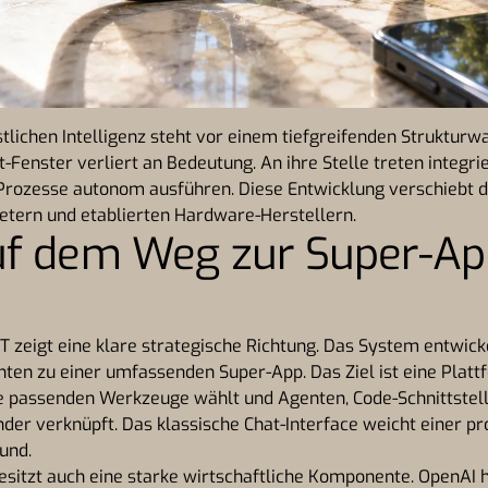
tlichen Intelligenz steht vor einem tiefgreifenden Strukturwa
t-Fenster verliert an Bedeutung. An ihre Stelle treten integri
Prozesse autonom ausführen. Diese Entwicklung verschiebt d
etern und etablierten Hardware-Herstellern.
uf dem Weg zur Super-Ap
zeigt eine klare strategische Richtung. Das System entwick
nten zu einer umfassenden Super-App. Das Ziel ist eine Platt
die passenden Werkzeuge wählt und Agenten, Code-Schnittstel
der verknüpft. Das klassische Chat-Interface weicht einer pr
und.
sitzt auch eine starke wirtschaftliche Komponente. OpenAI h