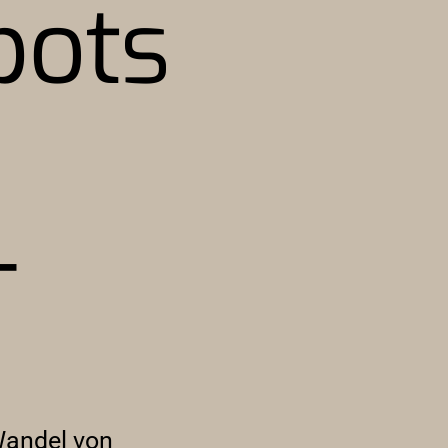
bots
-
Wandel von