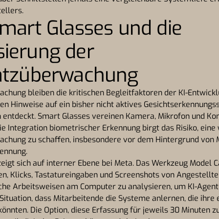
ellers.
Smart Glasses und die
ierung der
latzüberwachung
hung bleiben die kritischen Begleitfaktoren der KI-Entwick
n Hinweise auf ein bisher nicht aktives Gesichtserkennungs
n entdeckt. Smart Glasses vereinen Kamera, Mikrofon und Kon
ie Integration biometrischer Erkennung birgt das Risiko, ein
wachung zu schaffen, insbesondere vor dem Hintergrund von 
kennung.
eigt sich auf interner Ebene bei Meta. Das Werkzeug Model Cap
 Klicks, Tastatureingaben und Screenshots von Angestellten
che Arbeitsweisen am Computer zu analysieren, um KI-Agenten
r Situation, dass Mitarbeitende die Systeme anlernen, die ihr
könnten. Die Option, diese Erfassung für jeweils 30 Minuten z