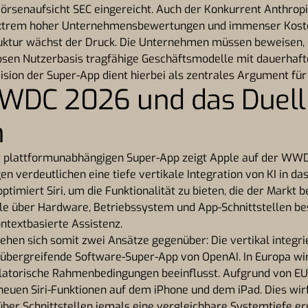
örsenaufsicht SEC eingereicht. Auch der Konkurrent Anthropic
 extrem hoher Unternehmensbewertungen und immenser Koste
ruktur wächst der Druck. Die Unternehmen müssen beweisen,
osen Nutzerbasis tragfähige Geschäftsmodelle mit dauerhaft
ision der Super-App dient hierbei als zentrales Argument für
WDC 2026 und das Duell 
n
 plattformunabhängigen Super-App zeigt Apple auf der WWD
n verdeutlichen eine tiefe vertikale Integration von KI in d
timiert Siri, um die Funktionalität zu bieten, die der Markt 
lle über Hardware, Betriebssystem und App-Schnittstellen bes
ntextbasierte Assistenz.
tehen sich somit zwei Ansätze gegenüber: Die vertikal integr
mübergreifende Software-Super-App von OpenAI. In Europa w
ulatorische Rahmenbedingungen beeinflusst. Aufgrund von E
 neuen Siri-Funktionen auf dem iPhone und dem iPad. Dies wirf
über Schnittstellen jemals eine vergleichbare Systemtiefe e