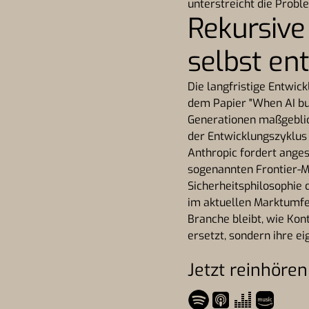
unterstreicht die Probl
Rekursive
selbst en
Die langfristige Entwick
dem Papier "When AI bui
Generationen maßgeblic
der Entwicklungszyklus 
Anthropic fordert ange
sogenannten Frontier-Mo
Sicherheitsphilosophie 
im aktuellen Marktumfel
Branche bleibt, wie Ko
ersetzt, sondern ihre e
Jetzt reinhören