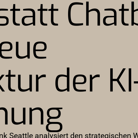
statt Chat
neue
tur der KI
hung
nk Seattle analysiert den strategischen 