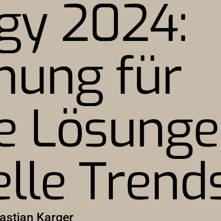
gy 2024:
nung für
ve Lösung
lle Trend
astian Karger