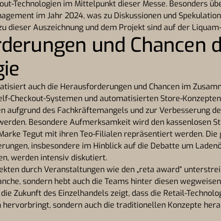
out-Technologien im Mittelpunkt dieser Messe. Besonders übe
gement im Jahr 2024, was zu Diskussionen und Spekulatione
zu dieser Auszeichnung und dem Projekt sind auf der Liqua
derungen und Chancen de
gie
atisiert auch die Herausforderungen und Chancen im Zusam
lf-Checkout-Systemen und automatisierten Store-Konzepten.
en aufgrund des Fachkräftemangels und zur Verbesserung d
erden. Besondere Aufmerksamkeit wird den kassenlosen Sto
Marke Tegut mit ihren Teo-Filialen repräsentiert werden. Die 
erungen, insbesondere im Hinblick auf die Debatte um Ladenö
n, werden intensiv diskutiert.
kten durch Veranstaltungen wie den „reta award“ unterstreic
ranche, sondern hebt auch die Teams hinter diesen wegweise
n die Zukunft des Einzelhandels zeigt, dass die Retail-Technolo
hervorbringt, sondern auch die traditionellen Konzepte her