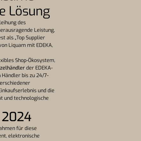
te Lösung
leihung des
 herausragende Leistung,
st als „Top Supplier
t von Liquam mit EDEKA,
lexibles Shop-Ökosystem,
nzelhändler
der EDEKA-
 Händler bis zu 24/7-
verschiedener
Einkaufserlebnis und die
ät und technologische
S 2024
Rahmen für diese
t, elektronische