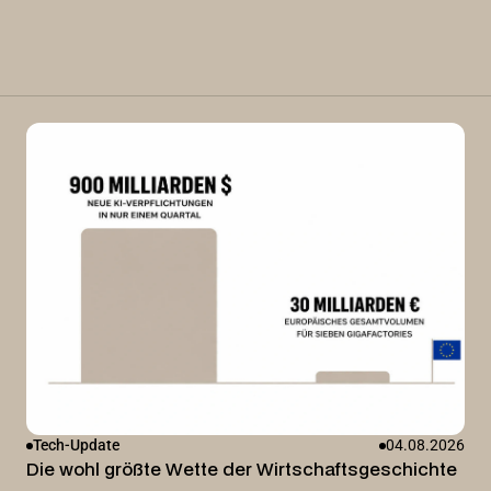
Tech-Update
04.08.2026
Die wohl größte Wette der Wirtschaftsgeschichte