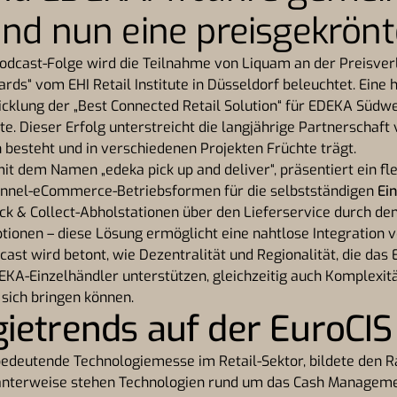
und nun eine preisgekrön
Podcast-Folge wird die Teilnahme von Liquam an der Preisver
ds“ vom EHI Retail Institute in Düsseldorf beleuchtet. Eine
icklung der „Best Connected Retail Solution“ für EDEKA Südwe
te. Dieser Erfolg unterstreicht die langjährige Partnerschaf
en besteht und in verschiedenen Projekten Früchte trägt.
it dem Namen „edeka pick up and deliver“, präsentiert ein f
annel-eCommerce-Betriebsformen für die selbstständigen
Ei
ck & Collect-Abholstationen über den Lieferservice durch den
tionen – diese Lösung ermöglicht eine nahtlose Integration 
ast wird betont, wie Dezentralität und Regionalität, die das 
EKA-Einzelhändler unterstützen, gleichzeitig auch Komplexit
sich bringen können.
ietrends auf der EuroCI
bedeutende Technologiemesse im Retail-Sektor, bildete den 
anterweise stehen Technologien rund um das Cash Managemen