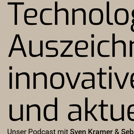
Technolo
Auszeich
innovati
und aktue
Unser Podcast mit
Sven Kramer
&
Seb