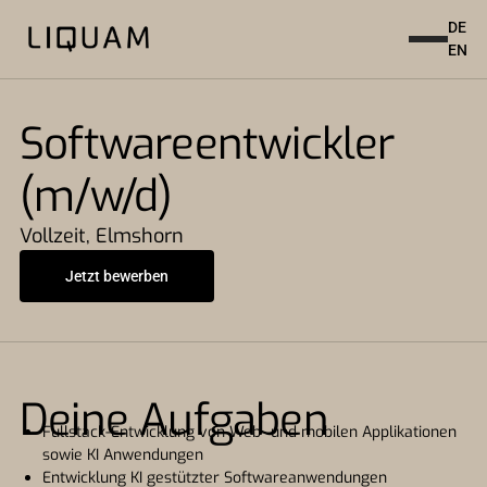
DE
EN
Softwareentwickler
(m/w/d)
Vollzeit
,
Elmshorn
Jetzt bewerben
Deine Aufgaben
Fullstack-Entwicklung von Web- und mobilen Applikationen
sowie KI Anwendungen
Entwicklung KI gestützter Softwareanwendungen