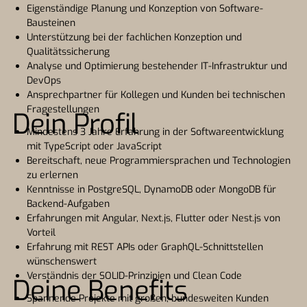
Eigenständige Planung und Konzeption von Software-
Bausteinen
Unterstützung bei der fachlichen Konzeption und
Qualitätssicherung
Analyse und Optimierung bestehender IT-Infrastruktur und
DevOps
Ansprechpartner für Kollegen und Kunden bei technischen
Fragestellungen
Dein Profil
Mindestens 3 Jahre Erfahrung in der Softwareentwicklung
mit TypeScript oder JavaScript
Bereitschaft, neue Programmiersprachen und Technologien
zu erlernen
Kenntnisse in PostgreSQL, DynamoDB oder MongoDB für
Backend-Aufgaben
Erfahrungen mit Angular, Next.js, Flutter oder Nest.js von
Vorteil
Erfahrung mit REST APIs oder GraphQL-Schnittstellen
wünschenswert
Verständnis der SOLID-Prinzipien und Clean Code
Deine Benefits
Spannende Projekte mit großen, bundesweiten Kunden