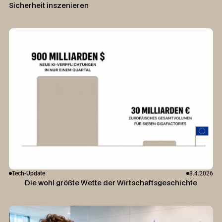
Sicherheit inszenieren
Tech-Update
8.4.2026
Die wohl größte Wette der Wirtschaftsgeschichte