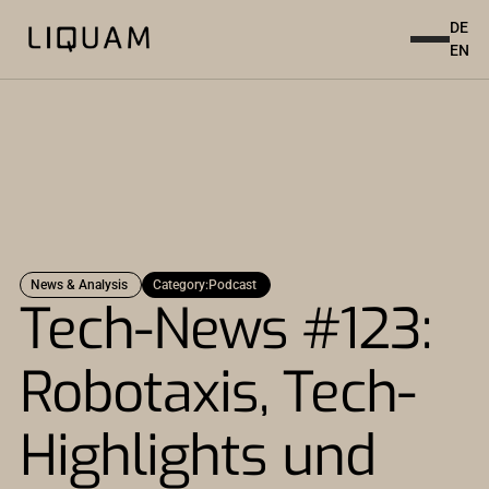
DE
EN
News & Analysis
Category:
Podcast
Tech-News #123:
Robotaxis, Tech-
Highlights und