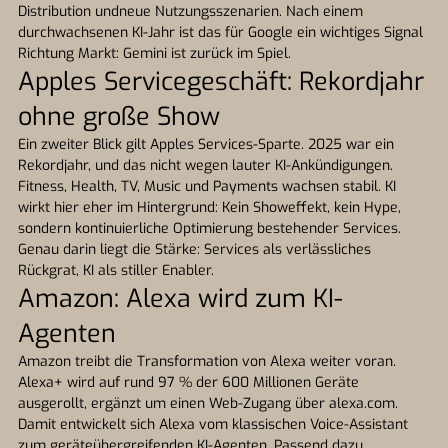
Distribution undneue Nutzungsszenarien. Nach einem
durchwachsenen KI-Jahr ist das für Google ein wichtiges Signal
Richtung Markt: Gemini ist zurück im Spiel.
Apples Servicegeschäft: Rekordjahr
ohne große Show
Ein zweiter Blick gilt Apples Services-Sparte. 2025 war ein
Rekordjahr, und das nicht wegen lauter KI-Ankündigungen.
Fitness, Health, TV, Music und Payments wachsen stabil. KI
wirkt hier eher im Hintergrund: Kein Showeffekt, kein Hype,
sondern kontinuierliche Optimierung bestehender Services.
Genau darin liegt die Stärke: Services als verlässliches
Rückgrat, KI als stiller Enabler.
Amazon: Alexa wird zum KI-
Agenten
Amazon treibt die Transformation von Alexa weiter voran.
Alexa+ wird auf rund 97 % der 600 Millionen Geräte
ausgerollt, ergänzt um einen Web-Zugang über alexa.com.
Damit entwickelt sich Alexa vom klassischen Voice-Assistant
zum geräteübergreifenden KI-Agenten. Passend dazu