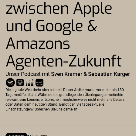
zwischen Apple
und Google &
Amazons
Agenten-Zukunft
Unser Podcast mit
Sven Kramer
&
Sebastian Karger
Die digitale Welt dreht sich schnell! Dieser Artikel wurde vor mehr als 180
Tage veröffentlicht. Während die grundlegenden Überlegungen weiterhin
relevant sein können, entsprechen möglicherweise nicht mehr alle Details
oder Daten dem heutigen Stand. Benötigen Sie tagesaktuelle
Einschätzungen?
Sprechen Sie uns gerne an!