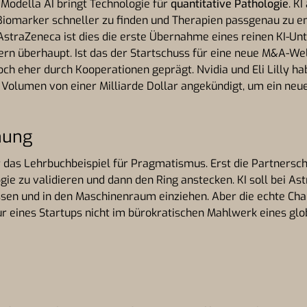
Modella AI bringt Technologie für
quantitative Pathologie
. KI
omarker schneller zu finden und Therapien passgenau zu en
AstraZeneca ist dies die erste Übernahme eines reinen KI-U
n überhaupt. Ist das der Startschuss für eine neue M&A-Wel
doch eher durch Kooperationen geprägt. Nvidia und Eli Lilly ha
olumen von einer Milliarde Dollar angekündigt, ‍um ein neu
nung
r das Lehrbuchbeispiel für Pragmatismus. Erst die Partnersch
gie zu validieren und dann den Ring anstecken. KI soll bei As
ssen und in den Maschinenraum einziehen. Aber die echte Ch
ltur eines Startups nicht im bürokratischen Mahlwerk eines gl