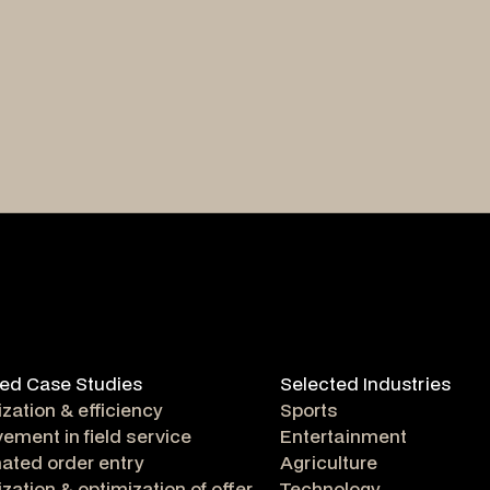
ed Case Studies
Selected Industries
ization & efficiency
Sports
ement in field service
Entertainment
ated order entry
Agriculture
lization & optimization of offer
Technology