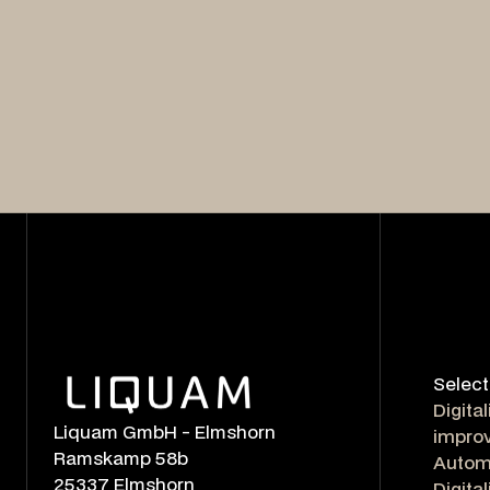
Select
Digital
Liquam GmbH - Elmshorn
improv
Ramskamp 58b
Autom
25337 Elmshorn
Digita