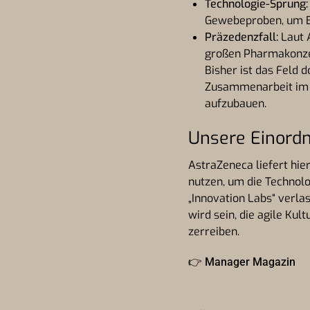
Technologie-Sprung:
Gewebeproben, um Bi
Präzedenzfall:
Laut 
großen Pharmakonzer
Bisher ist das Feld 
Zusammenarbeit im V
aufzubauen.
Unsere Einord
AstraZeneca liefert hie
nutzen, um die Technolo
„Innovation Labs“ verla
wird sein, die agile Ku
zerreiben.
👉
Manager Magazin