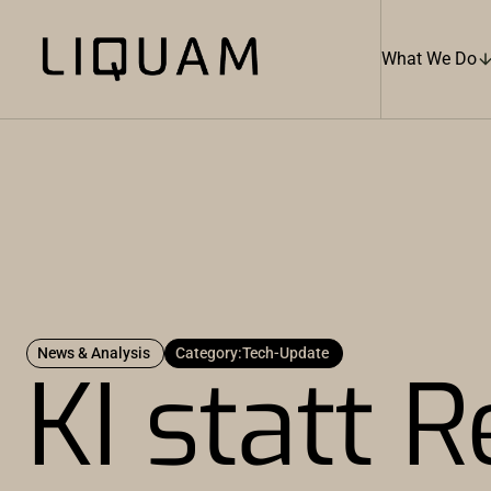
What We Do
News & Analysis
Category:
Tech-Update
KI statt 