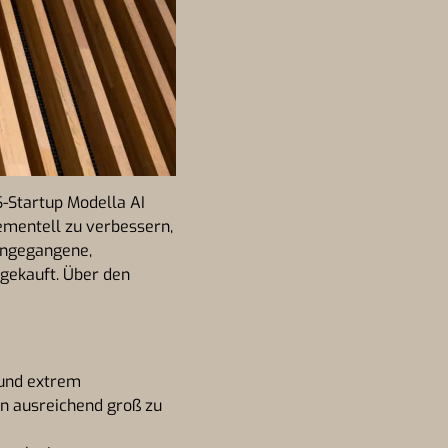
S-Startup Modella AI
ementell zu verbessern,
angegangene,
gekauft. Über den
 und extrem
un ausreichend groß zu