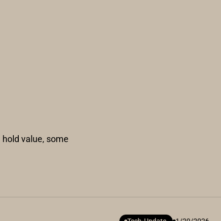
l hold value, some
Tech-Update
1/20/2026