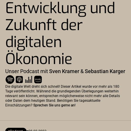
Entwicklung und
Zukunft der
digitalen
Ökonomie
Unser Podcast mit
Sven Kramer
&
Sebastian Karger
Die digitale Welt dreht sich schnell! Dieser Artikel wurde vor mehr als 180
Tage veröffentlicht. Während die grundlegenden Überlegungen weiterhin
relevant sein können, entsprechen möglicherweise nicht mehr alle Details
oder Daten dem heutigen Stand. Benötigen Sie tagesaktuelle
Einschätzungen?
Sprechen Sie uns gerne an!