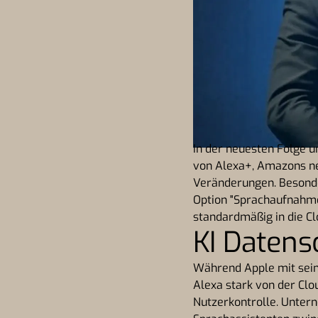
In der neuesten Folge 
von Alexa+, Amazons ne
Veränderungen. Besonde
Option "Sprachaufnahme
standardmäßig in die C
KI Datens
Während Apple mit seine
Alexa stark von der Clo
Nutzerkontrolle. Untern