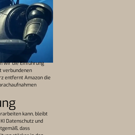
n wir die Einführung
it verbundenen
rz entfernt Amazon die
 Sprachaufnahmen
ung
arbeiten kann, bleibt
 KI Datenschutz und
eitgemäß, dass