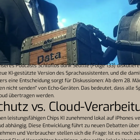
unseres Podcasts
Schlaflos dank Seattle
(Folge 133) diskutiere
ue KI-gestützte Version des Sprachassistenten, und die dam
rs eine Entscheidung sorgt für Diskussionen: Ab dem 28. Mä
n nicht senden" von Echo-Geräten. Das bedeutet, dass alle
loud übertragen werden.
chutz vs. Cloud-Verarbeit
n leistungsfähigen Chips KI zunehmend lokal auf iPhones ver
ud abhängig. Diese Entwicklung führt zu neuen Debatten über
ehmen und Verbraucher stellen sich die Frage: Ist es noch z