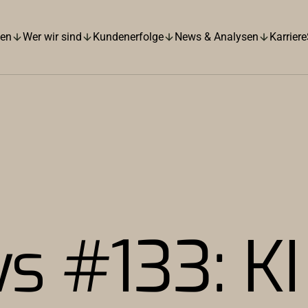
hen
Wer wir sind
Kundenerfolge
News & Analysen
Karriere
s #133: KI