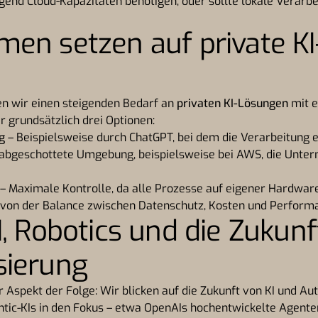
end Cloud-Kapazitäten benötigen, oder sollte lokale Verarbe
en setzen auf private KI
en wir einen steigenden Bedarf an
privaten KI-Lösungen
mit e
 grundsätzlich drei Optionen:
g
– Beispielsweise durch ChatGPT, bei dem die Verarbeitung e
 abgeschottete Umgebung, beispielsweise bei AWS, die Unte
– Maximale Kontrolle, da alle Prozesse auf eigener Hardware
 von der Balance zwischen Datenschutz, Kosten und Perform
I, Robotics und die Zukunf
sierung
 Aspekt der Folge: Wir blicken auf die Zukunft von KI und Au
tic-KIs in den Fokus – etwa OpenAIs hochentwickelte Agenten