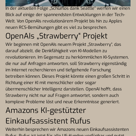
In der aktuellen Folge „Schlaflos dank Seattle“ werfen wir einen
Blick auf einige der spannendsten Entwicklungen in der Tech-
Welt. Von OpenAIs revolutionärem Projekt bis hin zu Apples
neuen RCS-Bemühungen gibt es viel zu besprechen.
OpenAIs „Strawberry“ Projekt
Wir beginnen mit OpenAIs neuem Projekt „Strawberry“, das
darauf abzielt, die Denkfähigkeit von KI-Modellen zu
revolutionieren. Im Gegensatz zu herkömmlichen KI-Systemen,
die nur auf Anfragen antworten, soll Strawberry eigenständig
im Internet recherchieren und tiefgehende Forschung
betreiben können. Dieses Projekt könnte einen großen Schritt in
Richtung einer KI mit menschlicher oder sogar
übermenschlicher Intelligenz darstellen. OpenAI hofft, dass
Strawberry nicht nur auf Fragen antwortet, sondern auch
komplexe Probleme löst und neue Erkenntnisse generiert.
Amazons KI-gestützter
Einkaufsassistent Rufus
Weiterhin besprechen wir Amazons neuen Einkaufsassistenten
Rufus. Rufus ist jetzt für alle US-Kunden verfügbar und nutzt