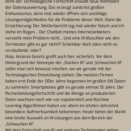
denn der Technologische Fortschritt erlaubt neue Methoden
der Datenauswertung. Das erzeugt zunächst großen
Enthusiasmus, denn mal wieder öffnen sich unzählige
Lösungsmöglichkeiten für die Probleme dieser Welt. Dann die
Ernüchterung: Der Wetterbericht lag mal wieder falsch und ich
stehe im Regen… Der Chatbot meines Internetanbieters
versteht mein Problem nicht… Und eine KI-Maschine wie den
Terminator gibt es gar nicht?! Scheinbar doch alles nicht so
revolutionär, oder?
Naja, Amaras Gesetz greift auch hier sicherlich. Vor dem
Hintergrund der Konzepte der „Starken KI“ und „Schwachen KI“
sollte man sich bewusst machen, wo wir gerade mit der
Technologischen Entwicklung stehen. Die meisten Firmen
haben erst Ende der 00er Jahre begonnen im großen Stil Daten
zu sammeln. Smartphones gibt es gerade einmal 15 Jahre. Der
Rechenleistungsfortschritt und die Menge an produzierten
Daten wachsen nach wie vor exponentiell und Machine
Learning Algorithmen haben vor allem im letzten Jahrzehnt
besondere Aufmerksamkeit bekommen. Heute bietet der Markt
eine breite Auswahl an KI-Lösungen aus dem Bereich der
„Schwachen KI“.
Mit dem Fortschritt von KI und anderen Technologien gehen