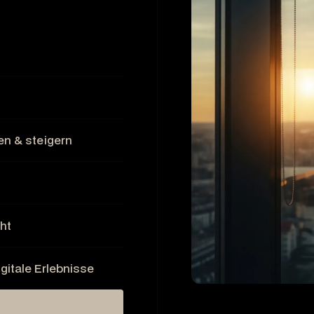
en & steigern
öht
gitale Erlebnisse