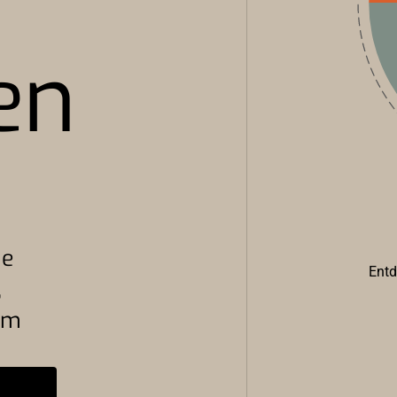
en
ie
Entd
,
rem